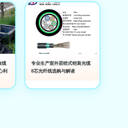
放缆
专业生产室外层绞式铠装光缆
心利
8芯光纤线选购与解读