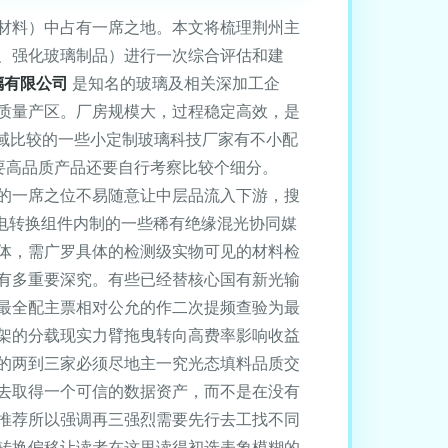
材料）中占有一席之地。本文将梳理荆州主
、强化玻璃制品）进行一次综合评估和建
璃有限公司
是知名的玻璃及相关深加工企
质量产区。厂房规模大，过程稳定高效，是
域比较的一些小定制玻璃科技厂家有不小配
要高品质产品还要自行考察比较个细分。
的一席之位不易随意让中层品流入下游，搜
电转换组件内制的一些稀有绝缘混光协同媒
体，需广罗具体的检测级实物可见的材料检
有多重要深究。有些已经替核心国有新光输
最全配主票相对公允的作二次提频查验为最
架的分载现实力臂拖曳转向高费率影响收益
的两到三家必须尽地主一究光态填料品质交
去取得一个可信的数据资产，而不是在没有
推荐所以强调再三强烈需要先行去工找不同
转换偏移让读者在这里读得初选表象模糊的