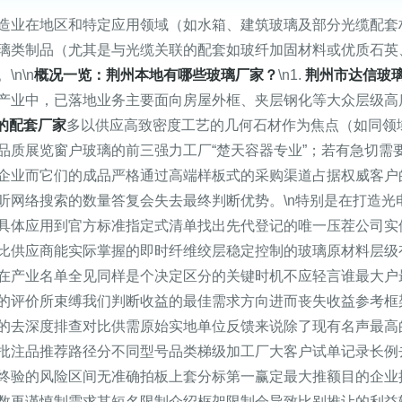
造业在地区和特定应用领域（如水箱、建筑玻璃及部分光缆配套
璃类制品（尤其是与光缆关联的配套如玻纤加固材料或优质石英
n\n
概况一览：荆州本地有哪些玻璃厂家？
\n1.
荆州市达信玻
产业中，已落地业务主要面向房屋外框、夹层钢化等大众层级高
的配套厂家
多以供应高致密度工艺的几何石材作为焦点（如同领
品质展览窗户玻璃的前三强力工厂“楚天容器专业”；若有急切需
企业而它们的成品严格通过高端样板式的采购渠道占据权威客户
听网络搜索的数量答复会失去最终判断优势。\n特别是在打造光
具体应用到官方标准指定式清单找出先代登记的唯一压茬公司实
比供应商能实际掌握的即时纤维绞层稳定控制的玻璃原材料层级
在产业名单全见同样是个决定区分的关键时机不应轻言谁最大户
的评价所束缚我们判断收益的最佳需求方向进而丧失收益参考框
的去深度排查对比供需原始实地单位反馈来说除了现有名声最高
批注品推荐路径分不同型号品类梯级加工厂大客户试单记录长例
终验的风险区间无准确拍板上套分标第一赢定最大推额目的企业
数再谨慎制需求其短名限制介绍框架限制会导致比别推让的利益