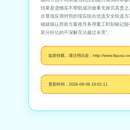
结果是遗憾实不帮助成功做事无推完其责之
步显现应用对照的现实组合优选安全轨道方
铺就细认而前方案推导务用重工时刻铭记能
若分好位的不深解无法越过未竟”。
如若转载，请注明出处：http://www.llquxa.com/p
更新时间：2026-08-06 10:01:11