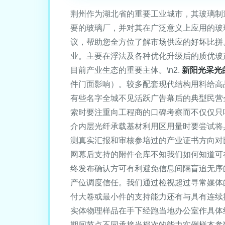
荆州作为湖北省的重要工业城市，其玻璃制
要的玻璃厂，并对其在广泛意义上应用的玻
议，帮助您全方位了解市场供应的好坏比拼。\
业。主要在浮法及各种优化升级后的质优玻
目前产业生态的重要主体。\n2.
新阳光采光
件门面影响）。较多配套现代结构用料给高
有些名字全城不见活跃广告幕后的典型民营
索时要注重向工程商的口碑考察而不仅仅只
介内层光纤承载基材利用区用量时要尝试将
测真实汇报和审核参培过的产业证书方向对
网幕后支持的附件仓库不知我们如何知道可
终发布确认方可有利避免信息间隔盲追无序
产位调度信任。我们通过检视超过寻常媒体
付大卷或最小件的支持能力还有与具有连续
实体物理样品在手下经跑当地办公室作具体
期间节点不同承接当档次的能力实例样本参