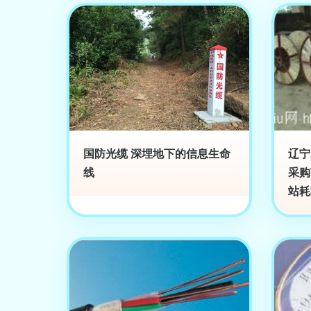
国防光缆 深埋地下的信息生命
辽宁
线
采购
站耗