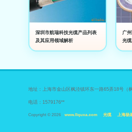
深圳市航瑞科技光缆产品列表
广州
及其应用领域解析
光缆
地址：上海市金山区枫泾镇环东一路65弄18号（
电话：1579176**
Copyright © 2026
www.llquxa.com
光缆
上海杨